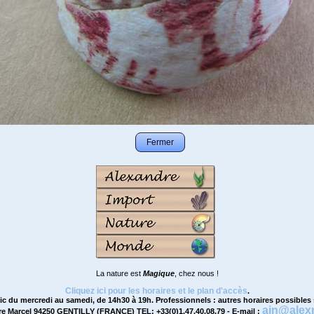
Fermer
La nature est
Magique
, chez nous !
Cliquez ici pour les horaires et le plan d'accès
.
ic du mercredi au samedi, de 14h30 à 19h. Professionnels : autres horaires possibles
ain@alex
rre Marcel 94250 GENTILLY (FRANCE) TEL: +33(0)1.47.40.08.79 - E-mail :